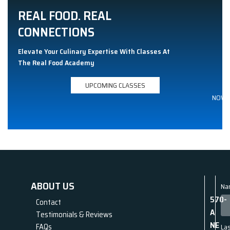
REAL FOOD. REAL
CONNECTIONS
Elevate Your Culinary Expertise With Classes At
The Real Food Academy
UPCOMING CLASSES
NOW
ABOUT US
Na
570-
Contact
A
Testimonials & Reviews
NE
FAQs
La