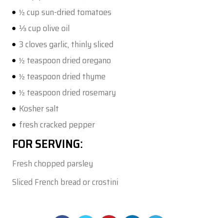
½ cup sun-dried tomatoes
⅓ cup olive oil
3 cloves garlic, thinly sliced
½ teaspoon dried oregano
½ teaspoon dried thyme
½ teaspoon dried rosemary
Kosher salt
fresh cracked pepper
FOR SERVING:
Fresh chopped parsley
Sliced French bread or crostini