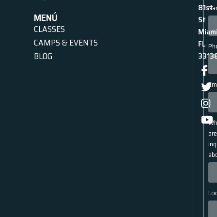
81st
Na
MENÚ
St
CLASSES
Miami
CAMPS & EVENTS
FL
Ph
BLOG
3313
Em
Wh
ar
inq
ab
Lo